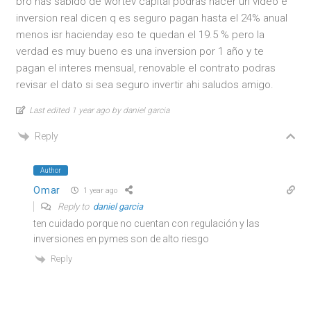
bro has sabido de wortev capital podras hacer un video e
inversion real dicen q es seguro pagan hasta el 24% anual
menos isr hacienday eso te quedan el 19.5 % pero la
verdad es muy bueno es una inversion por 1 año y te
pagan el interes mensual, renovable el contrato podras
revisar el dato si sea seguro invertir ahi saludos amigo.
Last edited 1 year ago by daniel garcia
Reply
Author
Omar
1 year ago
Reply to
daniel garcia
ten cuidado porque no cuentan con regulación y las
inversiones en pymes son de alto riesgo
Reply