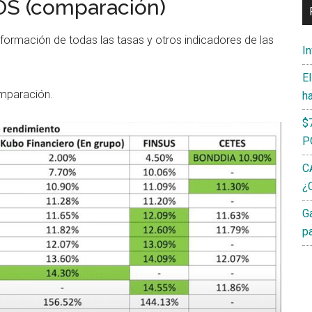
OS (comparación)
formación de todas las tasas y otros indicadores de las
I
E
mparación.
h
$
P
C
¿C
G
p