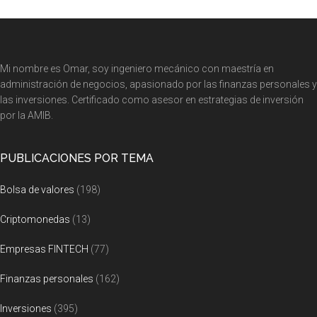
Footer
Mi nombre es Omar, soy ingeniero mecánico con maestría en
administración de negocios, apasionado por las finanzas personales y
las inversiones. Certificado como asesor en estrategias de inversión
por la AMIB.
PUBLICACIONES POR TEMA
Bolsa de valores
(198)
Criptomonedas
(13)
Empresas FINTECH
(77)
Finanzas personales
(162)
Inversiones
(395)