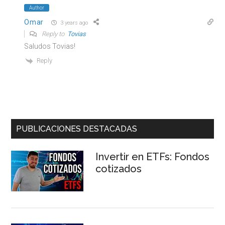
Author
Omar
3 years ago
Reply to
Tovias
Saludos Tovias!
Reply
Barra
PUBLICACIONES DESTACADAS
lateral
Invertir en ETFs: Fondos
principal
cotizados