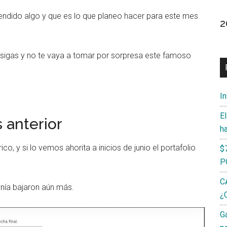
endido algo y que es lo que planeo hacer para este mes
2
 sigas y no te vaya a tomar por sorpresa este famoso
I
E
 anterior
h
o, y si lo vemos ahorita a inicios de junio el portafolio
$
P
C
enía bajaron aún más.
¿C
G