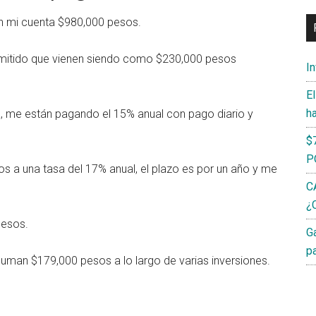
en mi cuenta $980,000 pesos.
mitido que vienen siendo como $230,000 pesos
I
E
h
, me están pagando el 15% anual con pago diario y
$
P
sos a una tasa del 17% anual, el plazo es por un año y me
C
¿C
pesos.
G
p
uman $179,000 pesos a lo largo de varias inversiones.