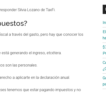
responder Silvia Lozano de TaxFi.
uestos?
I
E
fiscal a través del gasto, pero hay que conocer los
h
$
e está generando el ingreso, etcétera.
P
C
s son las personales.
¿C
recho a aplicarte en la declaración anual.
G
p
eses tenemos que estar pagando impuestos y no