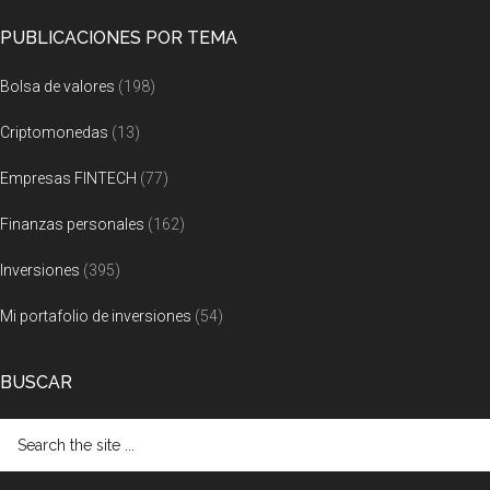
PUBLICACIONES POR TEMA
Bolsa de valores
(198)
Criptomonedas
(13)
Empresas FINTECH
(77)
Finanzas personales
(162)
Inversiones
(395)
Mi portafolio de inversiones
(54)
BUSCAR
Search
the
site