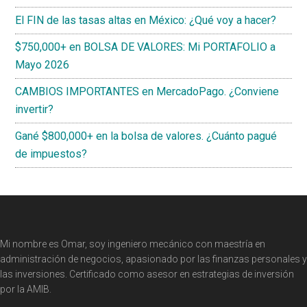
El FIN de las tasas altas en México: ¿Qué voy a hacer?
$750,000+ en BOLSA DE VALORES: Mi PORTAFOLIO a
Mayo 2026
CAMBIOS IMPORTANTES en MercadoPago. ¿Conviene
invertir?
Gané $800,000+ en la bolsa de valores. ¿Cuánto pagué
de impuestos?
Footer
Mi nombre es Omar, soy ingeniero mecánico con maestría en
administración de negocios, apasionado por las finanzas personales y
las inversiones. Certificado como asesor en estrategias de inversión
por la AMIB.