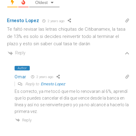
Oldest
Ernesto Lopez
2 years ago
Te faltó revisar las letras chiquitas de Citibanamex, la tasa
de 13% es solo si decides reinvertir todo al terminar el
plazo y esto sin saber cual tasa te darán
Reply
Author
Omar
2 years ago
Reply to
Ernesto Lopez
Es correcto, ya me tocó que me lo renovaran al 6%, aprendí
que lo puedes cancelar el día que vence desde la banca en
línea y así no se reinvierte pero yo ya no alcancé a hacerlo la
primera vez.
Reply