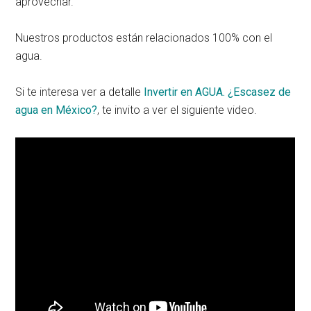
aprovechar.
Nuestros productos están relacionados 100% con el
agua.
Si te interesa ver a detalle
Invertir en AGUA. ¿Escasez de
agua en México?
, te invito a ver el siguiente video.