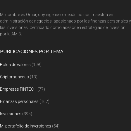
Footer
Mi nombre es Omar, soy ingeniero mecánico con maestría en
administración de negocios, apasionado por las finanzas personales y
las inversiones. Certificado como asesor en estrategias de inversión
por la AMIB.
PUBLICACIONES POR TEMA
Bolsa de valores
(198)
Criptomonedas
(13)
Empresas FINTECH
(77)
Finanzas personales
(162)
Inversiones
(395)
Mi portafolio de inversiones
(54)