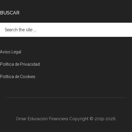
BUSCAR
Search
the
site
...
Aviso Legal
Política de Privacidad
Política de Cookies
Omar Educación Financiera Copyright © 2019-2026.