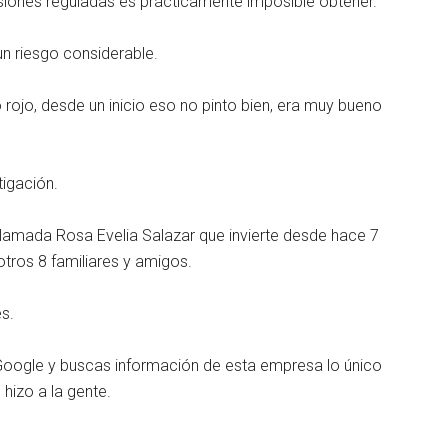
rsiones reguladas es prácticamente imposible obtener.
un riesgo considerable.
rojo, desde un inicio eso no pinto bien, era muy bueno
tigación.
llamada Rosa Evelia Salazar que invierte desde hace 7
otros 8 familiares y amigos.
es.
 Google y buscas información de esta empresa lo único
 hizo a la gente.