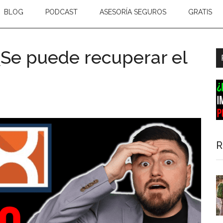
BLOG
PODCAST
ASESORÍA SEGUROS
GRATIS
Se puede recuperar el
B
l
p
R