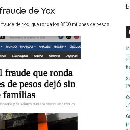
b
fraude de Yox
 fraude de Yox, que ronda los $500 millones de pesos.
I
E
h
$
P
C
¿C
G
p