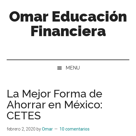
Saltar
Skip
Saltar
Saltar
Omar Educación
al
to
a
al
contenido
secondary
la
pie
Financiera
principal
menu
barra
de
lateral
página
Inversiones
principal
y
Finanzas
Personales
MENU
La Mejor Forma de
Ahorrar en México:
CETES
febrero 2, 2020
by
Omar
10 comentarios