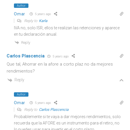
Author
Omar
5 years ago
Reply to
Karla
IVA no, solo ISR, ellos te realizan las retenciones y aparece
en tu declaración anual.
Reply
Carlos Plascencia
5 years ago
Que tal, Ahorrar en la afore a corto plaz no da mejores
rendimientos?
Reply
Author
Omar
5 years ago
Reply to
Carlos Plascencia
Probablemente si te vaya a dar mejores rendimientos, solo
recuerda que la AFORE es un instrumento para el retiro, no
lo puedes usar para invertir en el corto plazo.