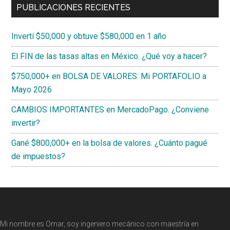
PUBLICACIONES RECIENTES
Invertí $50,000 y obtuve $580,000 en 1 año
El FIN de las tasas altas en México: ¿Qué voy a hacer?
$750,000+ en BOLSA DE VALORES: Mi PORTAFOLIO a
Mayo 2026
CAMBIOS IMPORTANTES en MercadoPago. ¿Conviene
invertir?
Gané $800,000+ en la bolsa de valores. ¿Cuánto pagué
de impuestos?
Footer
Mi nombre es Omar, soy ingeniero mecánico con maestría en