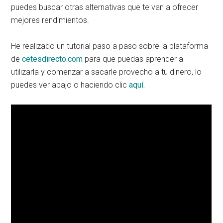
puedes buscar otras alternativas que te van a ofrecer
mejores rendimientos.
He realizado un tutorial paso a paso sobre la plataforma
de
cetesdirecto.com
para que puedas aprender a
utilizarla y comenzar a sacarle provecho a tu dinero, lo
puedes ver abajo o haciendo clic
aquí.