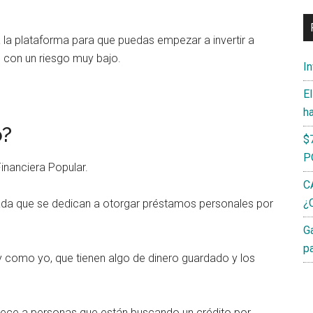
la plataforma para que puedas empezar a invertir a
l con un riesgo muy bajo.
I
E
h
o?
$
P
inanciera Popular.
C
¿C
ada que se dedican a otorgar préstamos personales por
G
p
y como yo, que tienen algo de dinero guardado y los
rece a personas que están buscando un crédito por