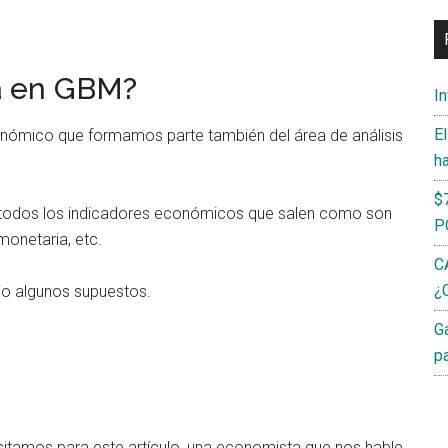
a en GBM?
I
E
conómico que formamos parte también del área de análisis
h
$
zar todos los indicadores económicos que salen como son
P
 monetaria, etc.
C
¿C
jo algunos supuestos.
G
p
itamos para este artículo, una economista que nos hable