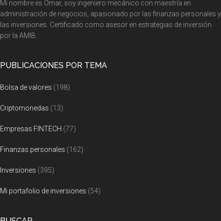
Footer
Mi nombre es Omar, soy ingeniero mecánico con maestría en
administración de negocios, apasionado por las finanzas personales y
las inversiones. Certificado como asesor en estrategias de inversión
por la AMIB.
PUBLICACIONES POR TEMA
Bolsa de valores
(198)
Criptomonedas
(13)
Empresas FINTECH
(77)
Finanzas personales
(162)
Inversiones
(395)
Mi portafolio de inversiones
(54)
BUSCAR