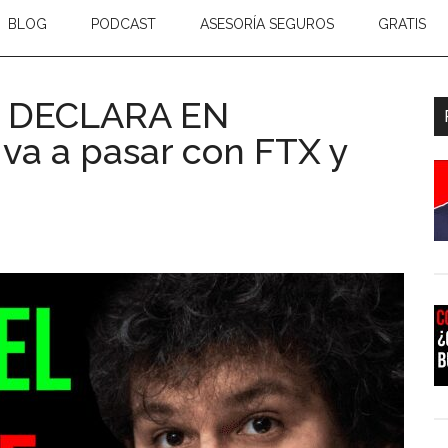
BLOG
PODCAST
ASESORÍA SEGUROS
GRATIS
E DECLARA EN
B
a a pasar con FTX y
l
p