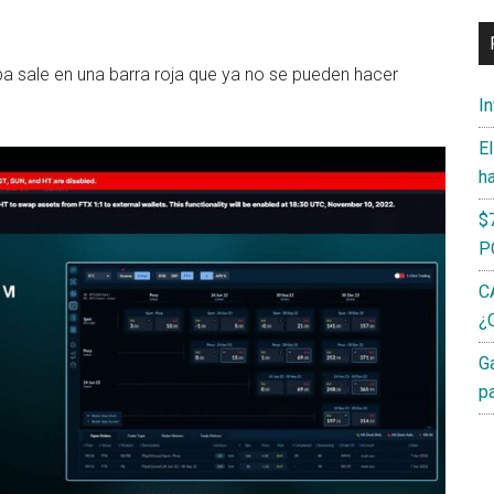
iba sale en una barra roja que ya no se pueden hacer
I
E
h
$
P
C
¿C
G
p