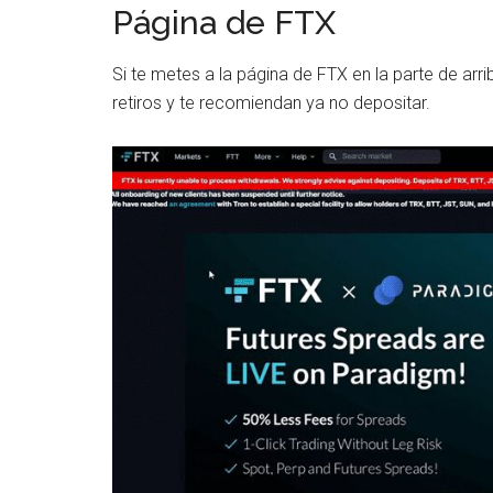
Página de FTX
Si te metes a la página de FTX en la parte de arr
retiros y te recomiendan ya no depositar.