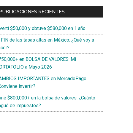
PUBLICACIONES RECIENTES
nvertí $50,000 y obtuve $580,000 en 1 año
l FIN de las tasas altas en México: ¿Qué voy a
acer?
750,000+ en BOLSA DE VALORES: Mi
ORTAFOLIO a Mayo 2026
AMBIOS IMPORTANTES en MercadoPago.
onviene invertir?
ané $800,000+ en la bolsa de valores. ¿Cuánto
agué de impuestos?